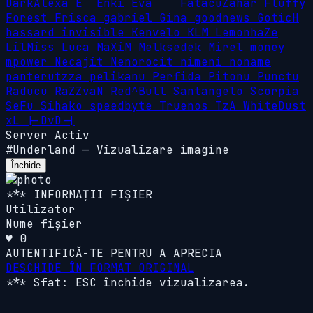
DarkAlexa
E`
Enki
Eva```
FatacuZahar
Fluffy
Forest
Frisca
gabriel
Gina
goodnews
GoticH
hassard
invisible
Kenvelo
KLM
LemonhaZe
LilMiss
Luca
MaXiM
Melksedek
Mirel
money
mpower
Necajit
Nenorocit
nimeni
noname
panterutzza
pelikanu
Perfida
Pitonu
Punctu
Raducu
RaZZvaN
Red^Bull
Santangelo
Scorpia
SeFu
Sihako
speedbyte
Truenos
TzA
WhiteDust
xL
|-DvD-|
Server Activ
#Underland
—
Vizualizare imagine
Închide
*** INFORMAȚII FIȘIER
Utilizator
Nume fișier
♥ 0
AUTENTIFICĂ-TE PENTRU A APRECIA
DESCHIDE ÎN FORMAT ORIGINAL
*** Sfat: ESC închide vizualizarea.