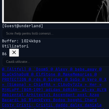
[Guest@underland]
Buffer: 1024kbps
Utilizatori
86
@
[Altfel]
@
`DoomS
@
Alexy
@
bebe_away
@
BLaCkShaDoW
@
ElfStone
@
MakeMemories
@
PROTECTION
@
rds
@
Sighet
@
SoSo
@
Vero
@
X
+
[Simona]
+
ChiefRA
+
ClAuDyTzZa
+
Her
+
MjKLoPf
[BGM-109]
adidas
AdRiAn-
al-ex
ALYN
Ambiental
Arhitectul
Ascendant
axel
Azap
Bacardi
bG
BlackEyes
Bodoo
bogghi
Chard
Costy
Cristi-
CristiL
daddo
dalex
daniela