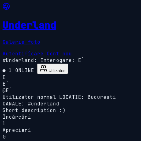
Underland
Galerie foto
Autentificare
Cont nou
#Underland:
Interogare: E`
● 1 ONLINE
Utilizatori
E
E`
@E`
Utilizator normal
LOCATIE: Bucuresti
CANALE: #underland
Short description :)
Încărcări
1
Aprecieri
0