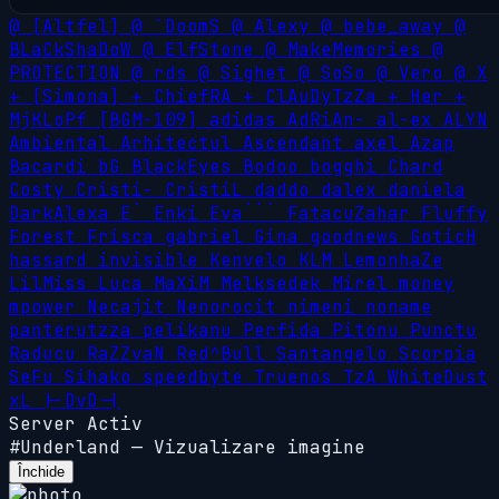
@
[Altfel]
@
`DoomS
@
Alexy
@
bebe_away
@
BLaCkShaDoW
@
ElfStone
@
MakeMemories
@
PROTECTION
@
rds
@
Sighet
@
SoSo
@
Vero
@
X
+
[Simona]
+
ChiefRA
+
ClAuDyTzZa
+
Her
+
MjKLoPf
[BGM-109]
adidas
AdRiAn-
al-ex
ALYN
Ambiental
Arhitectul
Ascendant
axel
Azap
Bacardi
bG
BlackEyes
Bodoo
bogghi
Chard
Costy
Cristi-
CristiL
daddo
dalex
daniela
DarkAlexa
E`
Enki
Eva```
FatacuZahar
Fluffy
Forest
Frisca
gabriel
Gina
goodnews
GoticH
hassard
invisible
Kenvelo
KLM
LemonhaZe
LilMiss
Luca
MaXiM
Melksedek
Mirel
money
mpower
Necajit
Nenorocit
nimeni
noname
panterutzza
pelikanu
Perfida
Pitonu
Punctu
Raducu
RaZZvaN
Red^Bull
Santangelo
Scorpia
SeFu
Sihako
speedbyte
Truenos
TzA
WhiteDust
xL
|-DvD-|
Server Activ
#Underland
—
Vizualizare imagine
Închide