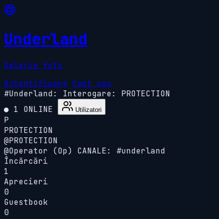
Underland
Galerie foto
Autentificare
Cont nou
#Underland:
Interogare: PROTECTION
● 1 ONLINE
Utilizatori
P
PROTECTION
@PROTECTION
@
Operator (Op)
CANALE: #underland
Încărcări
1
Aprecieri
0
Guestbook
0