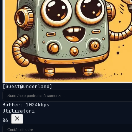
[Guest@underland]
Buffer: 1024kbps
Utilizatori
86