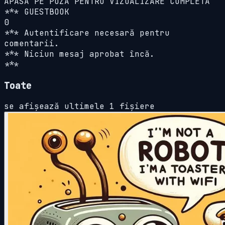
APASĂ PE POZĂ PENTRU VIZUALIZARE COMPLETĂ
*** GUESTBOOK
0
*** Autentificare necesară pentru
comentarii.
*** Niciun mesaj aprobat încă.
***
Toate
se afișează ultimele 1 fișiere