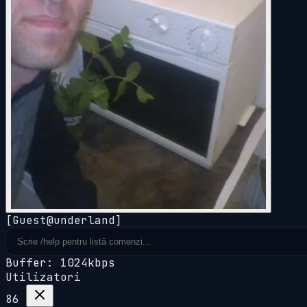
[Guest@underland]
Buffer: 1024kbps
Utilizatori
86