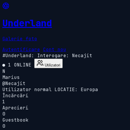
Underland
Galerie foto
Autentificare
Cont nou
#Underland:
Interogare: Necajit
● 1 ONLINE
Utilizatori
N
Marius
@Necajit
Utilizator normal
LOCATIE: Europa
Încărcări
1
Aprecieri
0
Guestbook
0