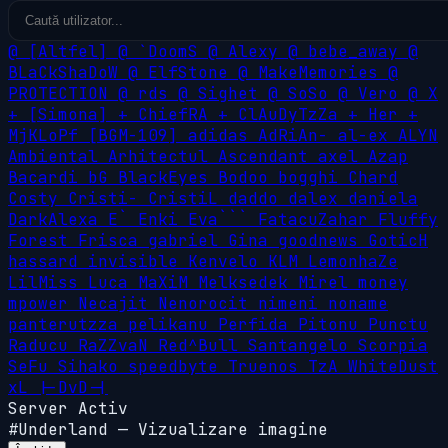
@
[Altfel]
@
`DoomS
@
Alexy
@
bebe_away
@
BLaCkShaDoW
@
ElfStone
@
MakeMemories
@
PROTECTION
@
rds
@
Sighet
@
SoSo
@
Vero
@
X
+
[Simona]
+
ChiefRA
+
ClAuDyTzZa
+
Her
+
MjKLoPf
[BGM-109]
adidas
AdRiAn-
al-ex
ALYN
Ambiental
Arhitectul
Ascendant
axel
Azap
Bacardi
bG
BlackEyes
Bodoo
bogghi
Chard
Costy
Cristi-
CristiL
daddo
dalex
daniela
DarkAlexa
E`
Enki
Eva```
FatacuZahar
Fluffy
Forest
Frisca
gabriel
Gina
goodnews
GoticH
hassard
invisible
Kenvelo
KLM
LemonhaZe
LilMiss
Luca
MaXiM
Melksedek
Mirel
money
mpower
Necajit
Nenorocit
nimeni
noname
panterutzza
pelikanu
Perfida
Pitonu
Punctu
Raducu
RaZZvaN
Red^Bull
Santangelo
Scorpia
SeFu
Sihako
speedbyte
Truenos
TzA
WhiteDust
xL
|-DvD-|
Server Activ
#Underland
—
Vizualizare imagine