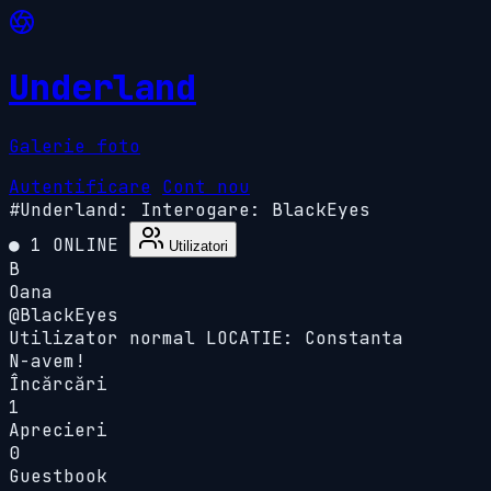
Underland
Galerie foto
Autentificare
Cont nou
#Underland:
Interogare: BlackEyes
● 1 ONLINE
Utilizatori
B
Oana
@BlackEyes
Utilizator normal
LOCATIE: Constanta
N-avem!
Încărcări
1
Aprecieri
0
Guestbook