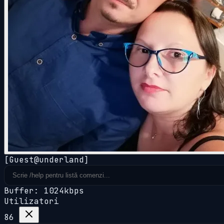
[Guest@underland]
Buffer: 1024kbps
Utilizatori
86