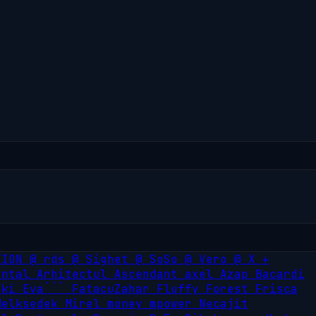
TION
@
rds
@
Sighet
@
SoSo
@
Vero
@
X
+
ental
Arhitectul
Ascendant
axel
Azap
Bacardi
nki
Eva```
FatacuZahar
Fluffy
Forest
Frisca
Melksedek
Mirel
money
mpower
Necajit