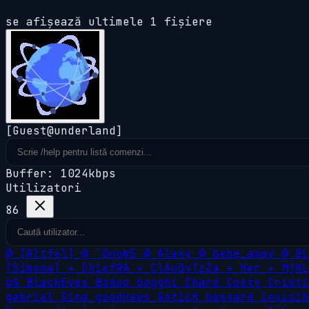
se afișează ultimele 1 fișiere
[Guest@underland]
Buffer: 1024kbps
Utilizatori
86
@
[Altfel]
@
`DoomS
@
Alexy
@
bebe_away
@
B
[Simona]
+
ChiefRA
+
ClAuDyTzZa
+
Her
+
MjK
bG
BlackEyes
Bodoo
bogghi
Chard
Costy
Crist
gabriel
Gina
goodnews
GoticH
hassard
invisi