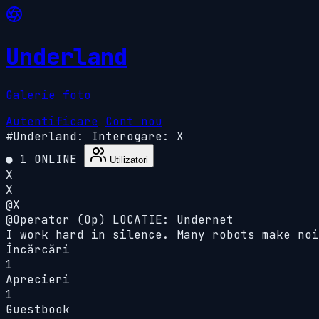
Underland
Galerie foto
Autentificare
Cont nou
#Underland:
Interogare: X
● 1 ONLINE
Utilizatori
X
X
@X
@
Operator (Op)
LOCATIE: Undernet
I work hard in silence. Many robots make noi
Încărcări
1
Aprecieri
1
Guestbook