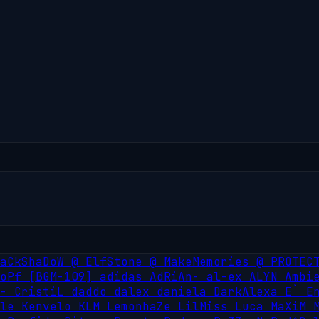
LaCkShaDoW
@
ElfStone
@
MakeMemories
@
PROTEC
LoPf
[BGM-109]
adidas
AdRiAn-
al-ex
ALYN
Ambi
i-
CristiL
daddo
dalex
daniela
DarkAlexa
E`
E
ble
Kenvelo
KLM
LemonhaZe
LilMiss
Luca
MaXiM