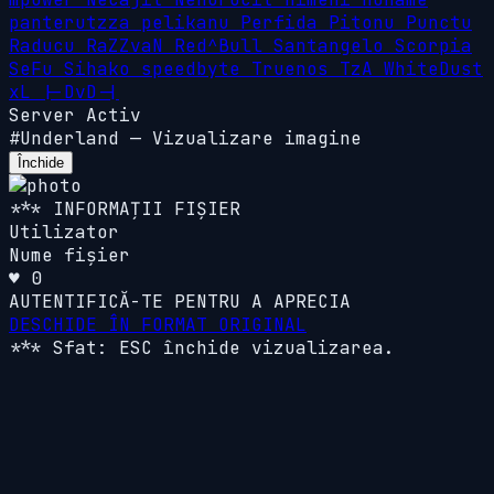
panterutzza
pelikanu
Perfida
Pitonu
Punctu
Raducu
RaZZvaN
Red^Bull
Santangelo
Scorpia
SeFu
Sihako
speedbyte
Truenos
TzA
WhiteDust
xL
|-DvD-|
Server Activ
#Underland
—
Vizualizare imagine
Închide
*** INFORMAȚII FIȘIER
Utilizator
Nume fișier
♥ 0
AUTENTIFICĂ-TE PENTRU A APRECIA
DESCHIDE ÎN FORMAT ORIGINAL
*** Sfat: ESC închide vizualizarea.