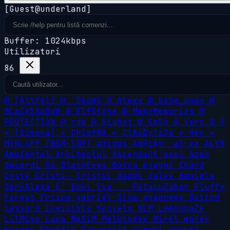
[Guest@underland]
Buffer: 1024kbps
Utilizatori
86
@
[Altfel]
@
`DoomS
@
Alexy
@
bebe_away
@
BLaCkShaDoW
@
ElfStone
@
MakeMemories
@
PROTECTION
@
rds
@
Sighet
@
SoSo
@
Vero
@
X
+
[Simona]
+
ChiefRA
+
ClAuDyTzZa
+
Her
+
MjKLoPf
[BGM-109]
adidas
AdRiAn-
al-ex
ALYN
Ambiental
Arhitectul
Ascendant
axel
Azap
Bacardi
bG
BlackEyes
Bodoo
bogghi
Chard
Costy
Cristi-
CristiL
daddo
dalex
daniela
DarkAlexa
E`
Enki
Eva```
FatacuZahar
Fluffy
Forest
Frisca
gabriel
Gina
goodnews
GoticH
hassard
invisible
Kenvelo
KLM
LemonhaZe
LilMiss
Luca
MaXiM
Melksedek
Mirel
money
mpower
Necajit
Nenorocit
nimeni
noname