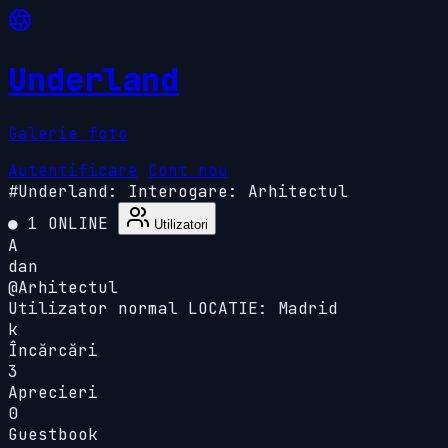
Underland
Galerie foto
Autentificare
Cont nou
#Underland:
Interogare: Arhitectul
● 1 ONLINE
Utilizatori
A
dan
@Arhitectul
Utilizator normal
LOCATIE: Madrid
k
Încărcări
3
Aprecieri
0
Guestbook