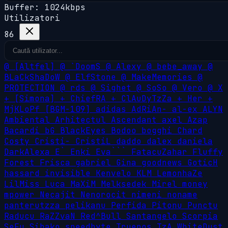
Buffer: 1024kbps
Utilizatori
86
@
[Altfel]
@
`DoomS
@
Alexy
@
bebe_away
@
BLaCkShaDoW
@
ElfStone
@
MakeMemories
@
PROTECTION
@
rds
@
Sighet
@
SoSo
@
Vero
@
X
+
[Simona]
+
ChiefRA
+
ClAuDyTzZa
+
Her
+
MjKLoPf
[BGM-109]
adidas
AdRiAn-
al-ex
ALYN
Ambiental
Arhitectul
Ascendant
axel
Azap
Bacardi
bG
BlackEyes
Bodoo
bogghi
Chard
Costy
Cristi-
CristiL
daddo
dalex
daniela
DarkAlexa
E`
Enki
Eva```
FatacuZahar
Fluffy
Forest
Frisca
gabriel
Gina
goodnews
GoticH
hassard
invisible
Kenvelo
KLM
LemonhaZe
LilMiss
Luca
MaXiM
Melksedek
Mirel
money
mpower
Necajit
Nenorocit
nimeni
noname
panterutzza
pelikanu
Perfida
Pitonu
Punctu
Raducu
RaZZvaN
Red^Bull
Santangelo
Scorpia
SeFu
Sihako
speedbyte
Truenos
TzA
WhiteDust