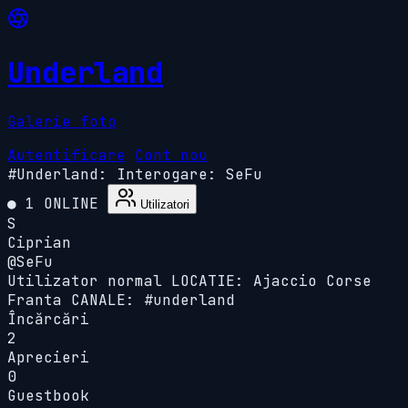
Underland
Galerie foto
Autentificare
Cont nou
#Underland:
Interogare: SeFu
● 1 ONLINE
Utilizatori
S
Ciprian
@SeFu
Utilizator normal
LOCATIE: Ajaccio Corse
Franta
CANALE: #underland
Încărcări
2
Aprecieri
0
Guestbook