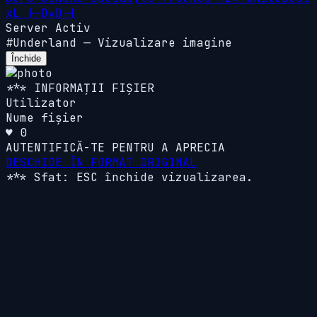
xL
|-DvD-|
Server Activ
#Underland
—
Vizualizare imagine
Închide
*** INFORMAȚII FIȘIER
Utilizator
Nume fișier
♥ 0
AUTENTIFICĂ-TE PENTRU A APRECIA
DESCHIDE ÎN FORMAT ORIGINAL
*** Sfat: ESC închide vizualizarea.