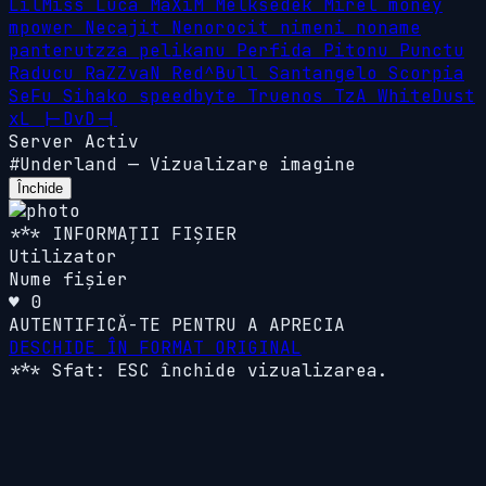
LilMiss
Luca
MaXiM
Melksedek
Mirel
money
mpower
Necajit
Nenorocit
nimeni
noname
panterutzza
pelikanu
Perfida
Pitonu
Punctu
Raducu
RaZZvaN
Red^Bull
Santangelo
Scorpia
SeFu
Sihako
speedbyte
Truenos
TzA
WhiteDust
xL
|-DvD-|
Server Activ
#Underland
—
Vizualizare imagine
Închide
*** INFORMAȚII FIȘIER
Utilizator
Nume fișier
♥ 0
AUTENTIFICĂ-TE PENTRU A APRECIA
DESCHIDE ÎN FORMAT ORIGINAL
*** Sfat: ESC închide vizualizarea.