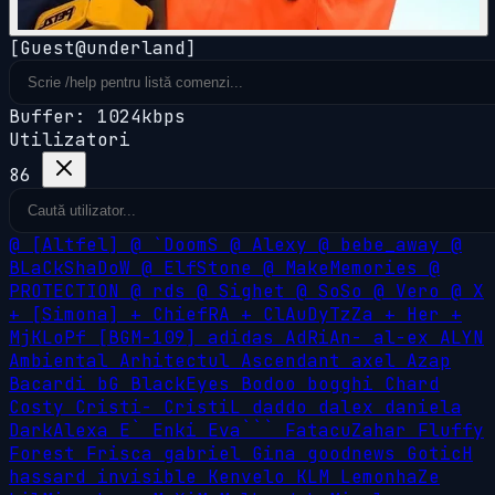
[Guest@underland]
Buffer: 1024kbps
Utilizatori
86
@
[Altfel]
@
`DoomS
@
Alexy
@
bebe_away
@
BLaCkShaDoW
@
ElfStone
@
MakeMemories
@
PROTECTION
@
rds
@
Sighet
@
SoSo
@
Vero
@
X
+
[Simona]
+
ChiefRA
+
ClAuDyTzZa
+
Her
+
MjKLoPf
[BGM-109]
adidas
AdRiAn-
al-ex
ALYN
Ambiental
Arhitectul
Ascendant
axel
Azap
Bacardi
bG
BlackEyes
Bodoo
bogghi
Chard
Costy
Cristi-
CristiL
daddo
dalex
daniela
DarkAlexa
E`
Enki
Eva```
FatacuZahar
Fluffy
Forest
Frisca
gabriel
Gina
goodnews
GoticH
hassard
invisible
Kenvelo
KLM
LemonhaZe